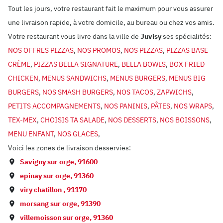
Tout les jours, votre restaurant fait le maximum pour vous assurer
une livraison rapide, à votre domicile, au bureau ou chez vos amis.
Votre restaurant vous livre dans la ville de
Juvisy
ses spécialités:
NOS OFFRES PIZZAS
,
NOS PROMOS
,
NOS PIZZAS
,
PIZZAS BASE
CRÈME
,
PIZZAS BELLA SIGNATURE
,
BELLA BOWLS
,
BOX FRIED
CHICKEN
,
MENUS SANDWICHS
,
MENUS BURGERS
,
MENUS BIG
BURGERS
,
NOS SMASH BURGERS
,
NOS TACOS
,
ZAPWICHS
,
PETITS ACCOMPAGNEMENTS
,
NOS PANINIS
,
PÂTES
,
NOS WRAPS
,
TEX-MEX
,
CHOISIS TA SALADE
,
NOS DESSERTS
,
NOS BOISSONS
,
MENU ENFANT
,
NOS GLACES
,
Voici les zones de livraison desservies:
Savigny sur orge
,
91600
epinay sur orge
,
91360
viry chatillon
,
91170
morsang sur orge
,
91390
villemoisson sur orge
,
91360