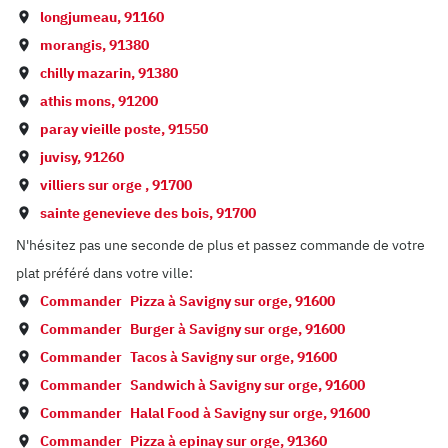
longjumeau
,
91160
morangis
,
91380
chilly mazarin
,
91380
athis mons
,
91200
paray vieille poste
,
91550
juvisy
,
91260
villiers sur orge
,
91700
sainte genevieve des bois
,
91700
N'hésitez pas une seconde de plus et passez commande de votre
plat préféré dans votre ville:
Commander
Pizza à
Savigny sur orge
,
91600
Commander
Burger à
Savigny sur orge
,
91600
Commander
Tacos à
Savigny sur orge
,
91600
Commander
Sandwich à
Savigny sur orge
,
91600
Commander
Halal Food à
Savigny sur orge
,
91600
Commander
Pizza à
epinay sur orge
,
91360