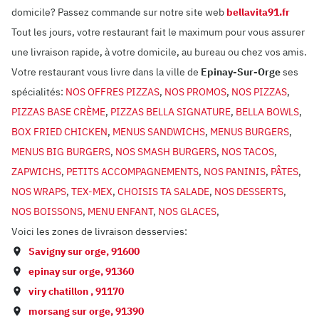
domicile? Passez commande sur notre site web
bellavita91.fr
Tout les jours, votre restaurant fait le maximum pour vous assurer
une livraison rapide, à votre domicile, au bureau ou chez vos amis.
Votre restaurant vous livre dans la ville de
Epinay-Sur-Orge
ses
spécialités:
NOS OFFRES PIZZAS
,
NOS PROMOS
,
NOS PIZZAS
,
PIZZAS BASE CRÈME
,
PIZZAS BELLA SIGNATURE
,
BELLA BOWLS
,
BOX FRIED CHICKEN
,
MENUS SANDWICHS
,
MENUS BURGERS
,
MENUS BIG BURGERS
,
NOS SMASH BURGERS
,
NOS TACOS
,
ZAPWICHS
,
PETITS ACCOMPAGNEMENTS
,
NOS PANINIS
,
PÂTES
,
NOS WRAPS
,
TEX-MEX
,
CHOISIS TA SALADE
,
NOS DESSERTS
,
NOS BOISSONS
,
MENU ENFANT
,
NOS GLACES
,
Voici les zones de livraison desservies:
Savigny sur orge
,
91600
epinay sur orge
,
91360
viry chatillon
,
91170
morsang sur orge
,
91390