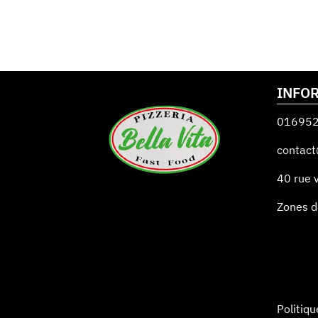
INFO
01695
contact
40 rue v
Zones d
Politiqu