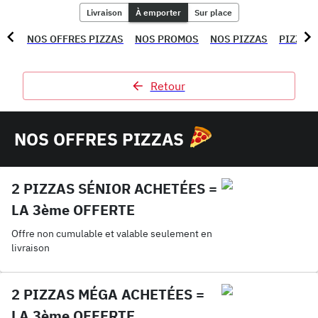
Livraison
À emporter
Sur place
NOS OFFRES PIZZAS
NOS PROMOS
NOS PIZZAS
PIZZAS
Retour
NOS OFFRES PIZZAS
2 PIZZAS SÉNIOR ACHETÉES =
LA 3ème OFFERTE
Offre non cumulable et valable seulement en
livraison
2 PIZZAS MÉGA ACHETÉES =
LA 3ème OFFERTE