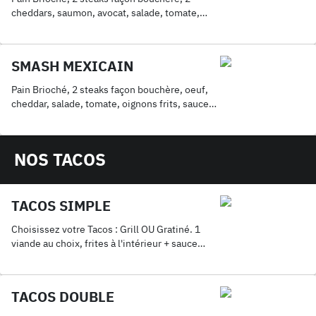
cheddars, saumon, avocat, salade, tomate,
oignons frits, sauce au choix. Servis avec frites
SMASH MEXICAIN
Pain Brioché, 2 steaks façon bouchère, oeuf,
cheddar, salade, tomate, oignons frits, sauce
au choix. Servis avec frites
NOS TACOS
TACOS SIMPLE
Choisissez votre Tacos : Grill OU Gratiné. 1
viande au choix, frites à l'intérieur + sauce
fromagère maison + 1 Coca 33cl.
TACOS DOUBLE