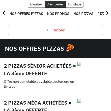
Livraison
À emporter
Sur place
NOS OFFRES PIZZAS
NOS PROMOS
NOS PIZZAS
PIZZAS
Retour
NOS OFFRES PIZZAS
2 PIZZAS SÉNIOR ACHETÉES =
LA 3ème OFFERTE
Offre non cumulable et valable seulement en
livraison
2 PIZZAS MÉGA ACHETÉES =
LA 3ème OFFERTE