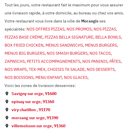
Tout les jours, votre restaurant fait le maximum pour vous assurer
une livraison rapide, à votre domicile, au bureau ou chez vos amis.
Votre restaurant vous livre dans la ville de
Morangis
ses
spécialités:
NOS OFFRES PIZZAS
,
NOS PROMOS
,
NOS PIZZAS
,
PIZZAS BASE CRÈME
,
PIZZAS BELLA SIGNATURE
,
BELLA BOWLS
,
BOX FRIED CHICKEN
,
MENUS SANDWICHS
,
MENUS BURGERS
,
MENUS BIG BURGERS
,
NOS SMASH BURGERS
,
NOS TACOS
,
ZAPWICHS
,
PETITS ACCOMPAGNEMENTS
,
NOS PANINIS
,
PÂTES
,
NOS WRAPS
,
TEX-MEX
,
CHOISIS TA SALADE
,
NOS DESSERTS
,
NOS BOISSONS
,
MENU ENFANT
,
NOS GLACES
,
Voici les zones de livraison desservies:
Savigny sur orge
,
91600
epinay sur orge
,
91360
viry chatillon
,
91170
morsang sur orge
,
91390
villemoisson sur orge
,
91360