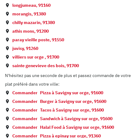
longjumeau
,
91160
morangis
,
91380
chilly mazarin
,
91380
athis mons
,
91200
paray vieille poste
,
91550
juvisy
,
91260
villiers sur orge
,
91700
sainte genevieve des bois
,
91700
N'hésitez pas une seconde de plus et passez commande de votre
plat préféré dans votre ville:
Commander
Pizza à
Savigny sur orge
,
91600
Commander
Burger à
Savigny sur orge
,
91600
Commander
Tacos à
Savigny sur orge
,
91600
Commander
Sandwich à
Savigny sur orge
,
91600
Commander
Halal Food à
Savigny sur orge
,
91600
Commander
Pizza à
epinay sur orge
,
91360