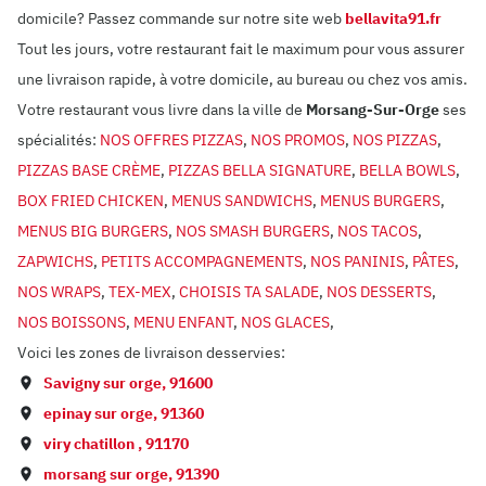
domicile? Passez commande sur notre site web
bellavita91.fr
Tout les jours, votre restaurant fait le maximum pour vous assurer
une livraison rapide, à votre domicile, au bureau ou chez vos amis.
Votre restaurant vous livre dans la ville de
Morsang-Sur-Orge
ses
spécialités:
NOS OFFRES PIZZAS
,
NOS PROMOS
,
NOS PIZZAS
,
PIZZAS BASE CRÈME
,
PIZZAS BELLA SIGNATURE
,
BELLA BOWLS
,
BOX FRIED CHICKEN
,
MENUS SANDWICHS
,
MENUS BURGERS
,
MENUS BIG BURGERS
,
NOS SMASH BURGERS
,
NOS TACOS
,
ZAPWICHS
,
PETITS ACCOMPAGNEMENTS
,
NOS PANINIS
,
PÂTES
,
NOS WRAPS
,
TEX-MEX
,
CHOISIS TA SALADE
,
NOS DESSERTS
,
NOS BOISSONS
,
MENU ENFANT
,
NOS GLACES
,
Voici les zones de livraison desservies:
Savigny sur orge
,
91600
epinay sur orge
,
91360
viry chatillon
,
91170
morsang sur orge
,
91390