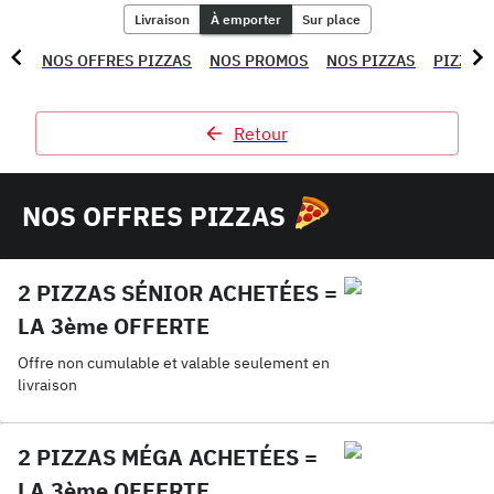
Livraison
À emporter
Sur place
NOS OFFRES PIZZAS
NOS PROMOS
NOS PIZZAS
PIZZAS
Retour
NOS OFFRES PIZZAS
2 PIZZAS SÉNIOR ACHETÉES =
LA 3ème OFFERTE
Offre non cumulable et valable seulement en
livraison
2 PIZZAS MÉGA ACHETÉES =
LA 3ème OFFERTE