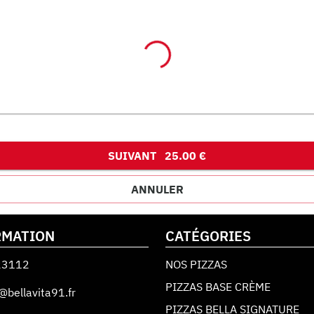
SUIVANT
25.00 €
ANNULER
RMATION
CATÉGORIES
23112
NOS PIZZAS
PIZZAS BASE CRÈME
@bellavita91.fr
PIZZAS BELLA SIGNATURE