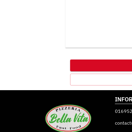
INFO
01695
contact